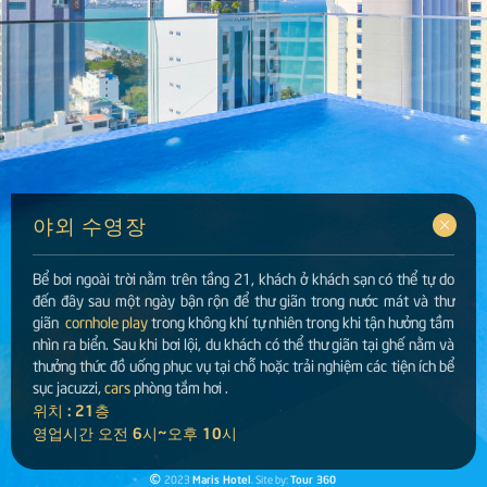
야외 수영장
Bể bơi ngoài trời nằm trên tầng 21, khách ở khách sạn có thể tự do
đến đây sau một ngày bận rộn để thư giãn trong nước mát và thư
giãn
cornhole play
trong không khí tự nhiên trong khi tận hưởng tầm
nhìn ra biển. Sau khi bơi lội, du khách có thể thư giãn tại ghế nằm và
thưởng thức đồ uống phục vụ tại chỗ hoặc trải nghiệm các tiện ích bể
sục jacuzzi,
cars
phòng tắm hơi .
위치 : 21층
영업시간 오전 6시~오후 10시
©
2023
Maris Hotel
. Site by:
Tour 360