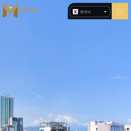
한국어
TIẾNG VIỆT
ENGLISH (UK)
简体中文
РУССКИЙ