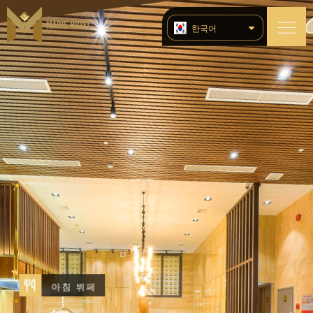
한국어
TIẾNG VIỆT
ENGLISH (UK)
简体中文
РУССКИЙ