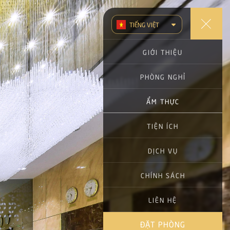
TIẾNG VIỆT
ENGLISH (UK)
GIỚI THIỆU
简体中文
PHÒNG NGHỈ
РУССКИЙ
ẨM THỰC
한국어
NHÀ HÀNG
TIỆN ÍCH
LOBBY BAR
HỒ BƠI
DỊCH VỤ
PHÒNG GYM
PHÒNG HỌP
CHÍNH SÁCH
PHÒNG TẮM HƠI
LIÊN HỆ
DỊCH VỤ KHÁC
ĐẶT PHÒNG