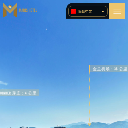
简体中文
TIẾNG VIỆT
ENGLISH (UK)
РУССКИЙ
한국어