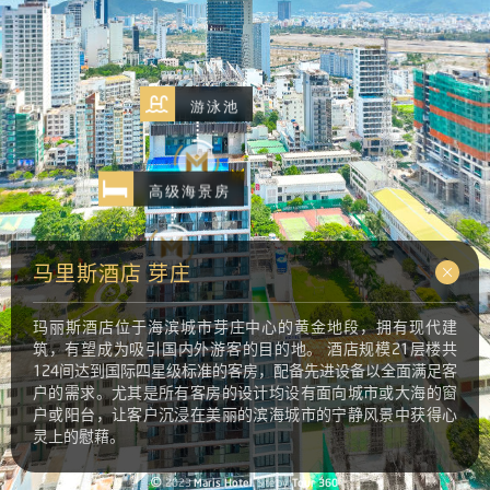
马里斯酒店 芽庄
玛丽斯酒店位于海滨城市芽庄中心的黄金地段，拥有现代建
筑，有望成为吸引国内外游客的目的地。 酒店规模21层楼共
124间达到国际四星级标准的客房，配备先进设备以全面满足客
户的需求。尤其是所有客房的设计均设有面向城市或大海的窗
户或阳台，让客户沉浸在美丽的滨海城市的宁静风景中获得心
灵上的慰藉。
©
2023
Maris Hotel
. Site by:
Tour 360