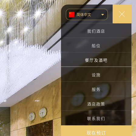
简体中文
TIẾNG VIỆT
我们酒店
ENGLISH (UK)
船位
РУССКИЙ
餐厅及酒吧
한국어
餐厅
设施
大堂酒吧
室外泳池
服务
健身房
会议
酒店政策
桑拿
联系我们
其他服务
现在预订