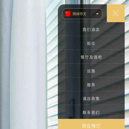
简体中文
TIẾNG VIỆT
我们酒店
ENGLISH (UK)
船位
РУССКИЙ
餐厅及酒吧
한국어
餐厅
设施
大堂酒吧
室外泳池
服务
健身房
会议
酒店政策
桑拿
联系我们
其他服务
现在预订